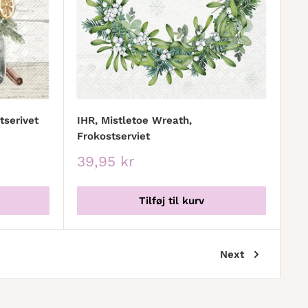
tserivet
IHR, Mistletoe Wreath,
Frokostserviet
Udsalgspris
39,95 kr
Tilføj til kurv
Next