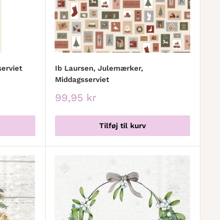
serviet
Ib Laursen, Julemærker,
Middagsserviet
Udsalgspris
99,95 kr
Tilføj til kurv