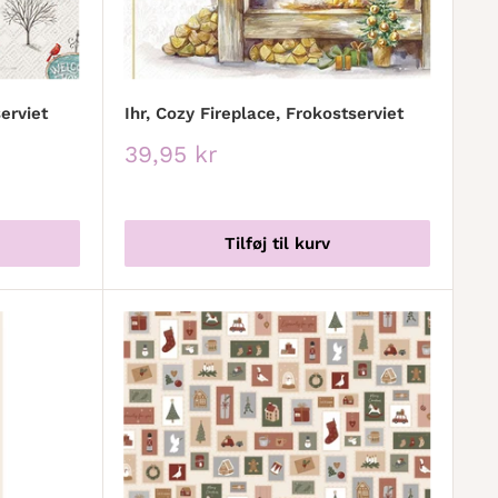
erviet
Ihr, Cozy Fireplace, Frokostserviet
Udsalgspris
39,95 kr
Tilføj til kurv