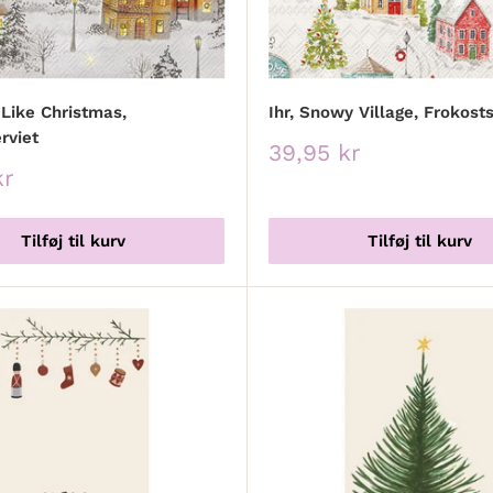
s Like Christmas,
Ihr, Snowy Village, Frokosts
rviet
Udsalgspris
39,95 kr
spris
kr
Tilføj til kurv
Tilføj til kurv