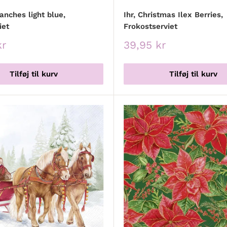
ranches light blue,
Ihr, Christmas Ilex Berries,
iet
Frokostserviet
spris
Udsalgspris
kr
39,95 kr
Tilføj til kurv
Tilføj til kurv