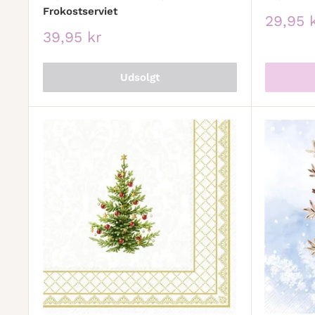
Frokostserviet
Udsalg
29,95 
Udsalgspris
39,95 kr
Udsolgt