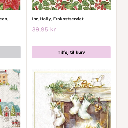
een,
Ihr, Holly, Frokostserviet
Udsalgspris
39,95 kr
Tilføj til kurv