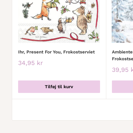
Ihr, Present For You, Frokostserviet
Ambiente,
Frokostse
Udsalgspris
34,95 kr
Udsalg
39,95 
Tilføj til kurv