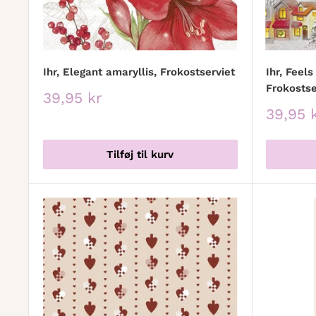
Ihr, Elegant amaryllis, Frokostserviet
Ihr, Feel
Frokostse
Udsalgspris
39,95 kr
Udsalg
39,95 
Tilføj til kurv