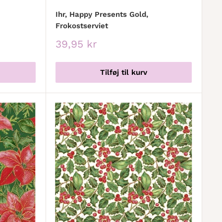
Ihr, Happy Presents Gold,
Frokostserviet
Udsalgspris
39,95 kr
Tilføj til kurv