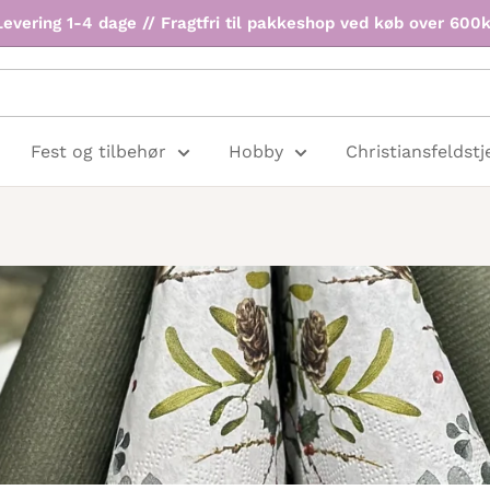
Levering 1-4 dage // Fragtfri til pakkeshop ved køb over 600k
Fest og tilbehør
Hobby
Christiansfeldstj