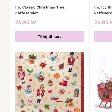
Ihr, Classic Christmas Tree,
Ihr, Icy B
Kaffeserviet
kaffeserv
Udsalgspris
Udsalg
29,95 kr
29,95 
Tilføj til kurv