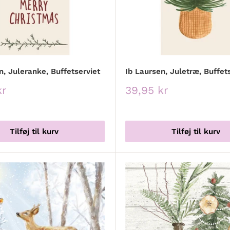
n, Juleranke, Buffetserviet
Ib Laursen, Juletræ, Buffet
spris
Udsalgspris
kr
39,95 kr
Tilføj til kurv
Tilføj til kurv