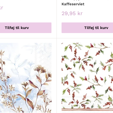
Kaffeserviet
spris
kr
Udsalgspris
29,95 kr
Tilføj til kurv
Tilføj til kurv