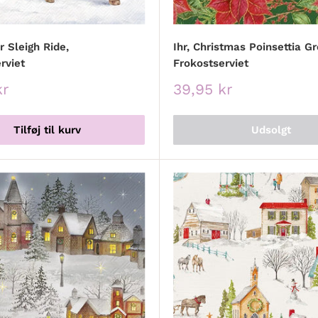
r Sleigh Ride,
Ihr, Christmas Poinsettia Gr
rviet
Frokostserviet
spris
Udsalgspris
kr
39,95 kr
Tilføj til kurv
Udsolgt