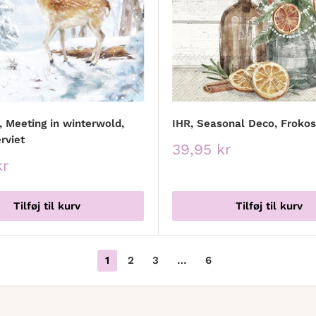
 Meeting in winterwold,
IHR, Seasonal Deco, Frokos
rviet
Udsalgspris
39,95 kr
spris
kr
Tilføj til kurv
Tilføj til kurv
1
2
3
…
6