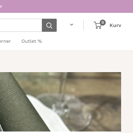
r
0
Kurv
erner
Outlet %