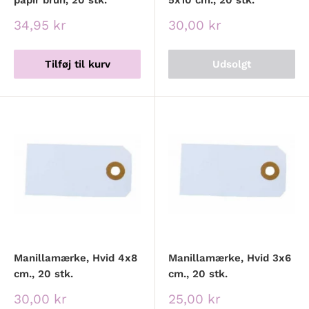
papir brun, 20 stk.
5x10 cm., 20 stk.
Udsalgspris
Udsalgspris
34,95 kr
30,00 kr
Tilføj til kurv
Udsolgt
Manillamærke, Hvid 4x8
Manillamærke, Hvid 3x6
cm., 20 stk.
cm., 20 stk.
Udsalgspris
Udsalgspris
30,00 kr
25,00 kr