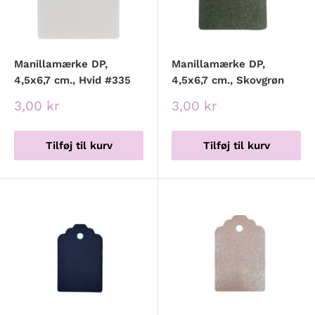
Manillamærke DP,
Manillamærke DP,
4,5x6,7 cm., Hvid #335
4,5x6,7 cm., Skovgrøn
Udsalgspris
Udsalgspris
3,00 kr
3,00 kr
Tilføj til kurv
Tilføj til kurv