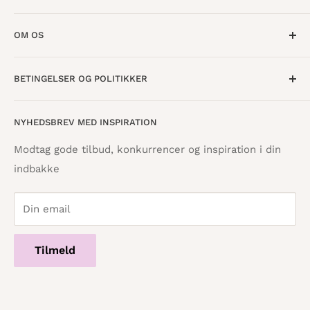
Mandag til Torsdag · 10:00 - 17:30
OM OS
Fredag · 10:00 - 18:00
Lørdag · 10:00 - 15:00
Om os
BETINGELSER OG POLITIKKER
Find butik
Vestergade 8
8600 Silkeborg
Åbningstider
Handelsbetingelser
NYHEDSBREV MED INSPIRATION
Tilbagebetalingspolitik
info@danskpapirvare.dk
Cookie- og privatlivspolitik
Tlf.: 86 82 09 25
Modtag gode tilbud, konkurrencer og inspiration i din
Telefontid hverdage · 10:00 - 17:00
indbakke
Servicevilkår
Din email
Tilmeld