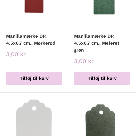
Manillamærke DP,
Manillamærke DP,
4,5x6,7 cm., Mørkerød
4,5x6,7 cm., Meleret
grøn
Udsalgspris
3,00 kr
Udsalgspris
3,00 kr
Tilføj til kurv
Tilføj til kurv