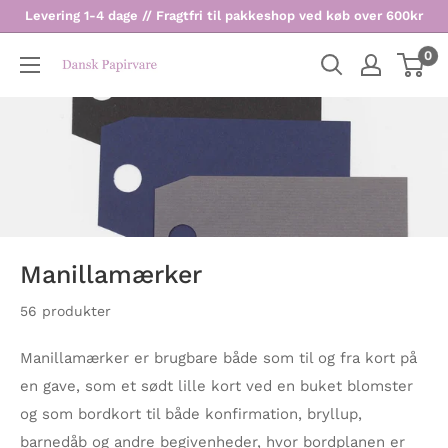
Levering 1-4 dage // Fragtfri til pakkeshop ved køb over 600kr
0
Dansk
Papirvare
Manillamærker
56 produkter
Manillamærker er brugbare både som til og fra kort på
en gave, som et sødt lille kort ved en buket blomster
og som bordkort til både konfirmation, bryllup,
barnedåb og andre begivenheder, hvor bordplanen er