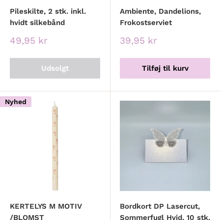
Pileskilte, 2 stk. inkl.
Ambiente, Dandelions,
give din barnedåbsfest det perfekte udtryk. Vores
hvidt silkebånd
Frokostserviet
dedikerede personale står klar til at hjælpe dig med at
Udsalgspris
Udsalgspris
49,95 kr
39,95 kr
skabe en unik og mindeværdig festoplevelse for dig og
din lille engel, uanset om det er en dreng eller en pige.
Udsolgt
Tilføj til kurv
Nyhed
KERTELYS M MOTIV
Bordkort DP Lasercut,
/BLOMST
Sommerfugl Hvid, 10 stk.