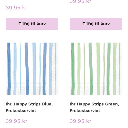
Udsalgspris
39,95 kr
Udsalgspris
39,95 kr
Tilføj til kurv
Tilføj til kurv
Ihr, Happy Strips Blue,
Ihr Happy Strips Green,
Frokostserviet
Frokostserviet
Udsalgspris
Udsalgspris
39,95 kr
39,95 kr