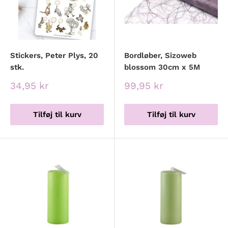
Stickers, Peter Plys, 20
Bordløber, Sizoweb
stk.
blossom 30cm x 5M
Udsalgspris
Udsalgspris
34,95 kr
99,95 kr
Tilføj til kurv
Tilføj til kurv