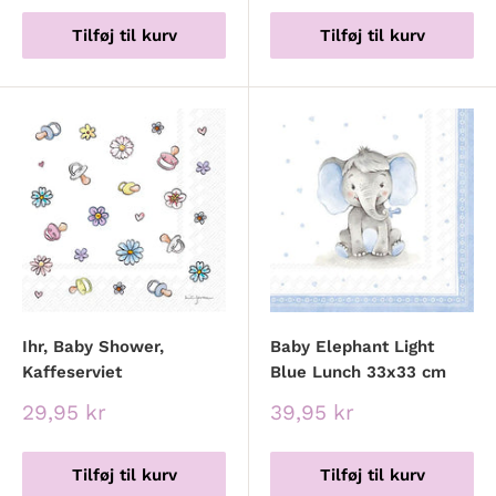
Tilføj til kurv
Tilføj til kurv
Ihr, Baby Shower,
Baby Elephant Light
Kaffeserviet
Blue Lunch 33x33 cm
Udsalgspris
Udsalgspris
29,95 kr
39,95 kr
Tilføj til kurv
Tilføj til kurv