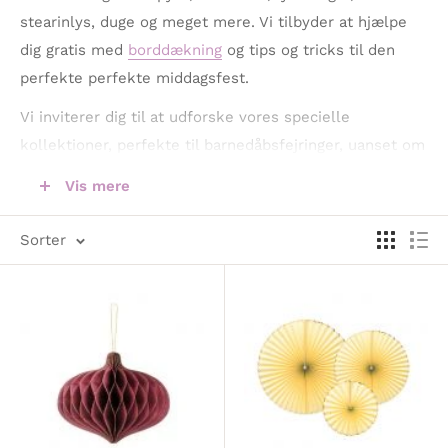
stearinlys, duge og meget mere. Vi tilbyder at hjælpe
dig gratis med
borddækning
og tips og tricks til den
perfekte perfekte middagsfest.
Vi inviterer dig til at udforske vores specielle
kollektioner, perfekte til barnedåbsfejringer, uanset om
det bliver en dreng eller en pige. På vores webshop
Vis mere
finder du en omfattende oversigt over vores
barnedåbskollektioner, der er nøje udvalgt for at sikre,
Sorter
at din fejring bliver både betydningsfuld og
mindeværdig. Alternativt er du velkommen til at besøge
vores showroom i Silkeborg, hvor vores venlige
personale står klar til at præsentere vores udvalg og
give dig personlig rådgivning og inspiration til dit barns
særlige dag. Lad os være din partner i at skabe den
perfekte atmosfære til en uforglemmelig