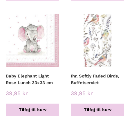
Baby Elephant Light
Ihr, Softly Faded Birds,
Rose Lunch 33x33 cm
Buffetserviet
Udsalgspris
Udsalgspris
39,95 kr
39,95 kr
Tilføj til kurv
Tilføj til kurv