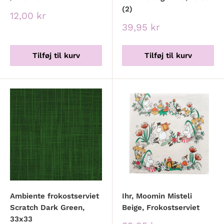
(2)
Udsalgspris
12,00 kr
Udsalgspris
39,95 kr
Tilføj til kurv
Tilføj til kurv
Ambiente frokostserviet
Ihr, Moomin Misteli
Scratch Dark Green,
Beige, Frokostserviet
33x33