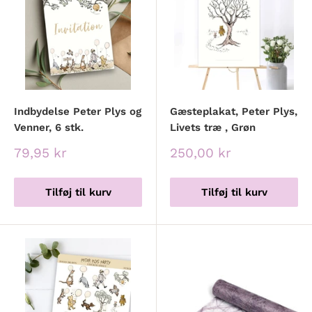
Indbydelse Peter Plys og
Gæsteplakat, Peter Plys,
Venner, 6 stk.
Livets træ , Grøn
Udsalgspris
Udsalgspris
79,95 kr
250,00 kr
Tilføj til kurv
Tilføj til kurv