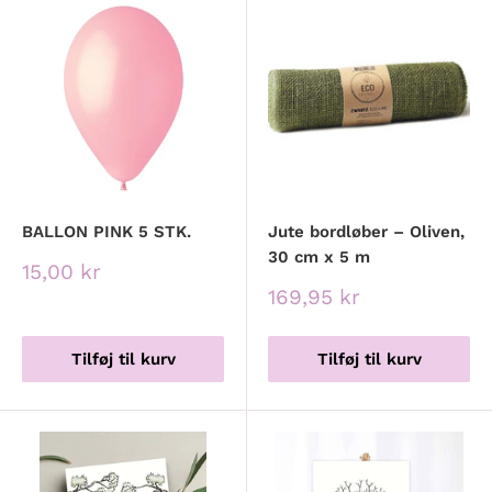
BALLON PINK 5 STK.
Jute bordløber – Oliven,
30 cm x 5 m
Udsalgspris
15,00 kr
Udsalgspris
169,95 kr
Tilføj til kurv
Tilføj til kurv