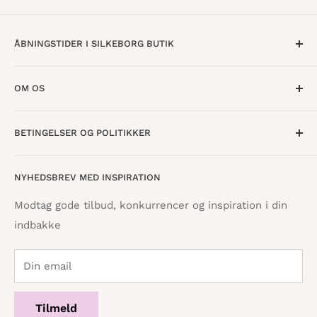
ÅBNINGSTIDER I SILKEBORG BUTIK
Mandag til Torsdag · 10:00 - 17:30
OM OS
Fredag · 10:00 - 18:00
Lørdag · 10:00 - 15:00
Om os
BETINGELSER OG POLITIKKER
Find butik
Vestergade 8
8600 Silkeborg
Åbningstider
Handelsbetingelser
NYHEDSBREV MED INSPIRATION
Tilbagebetalingspolitik
info@danskpapirvare.dk
Cookie- og privatlivspolitik
Tlf.: 86 82 09 25
Modtag gode tilbud, konkurrencer og inspiration i din
Telefontid hverdage · 10:00 - 17:00
indbakke
Servicevilkår
Din email
Tilmeld