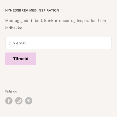
8600 Silkeborg
Åbningstider
Handelsbetingelser
NYHEDSBREV MED INSPIRATION
Tilbagebetalingspolitik
info@danskpapirvare.dk
Cookie- og privatlivspolitik
Tlf.: 86 82 09 25
Modtag gode tilbud, konkurrencer og inspiration i din
Telefontid hverdage · 10:00 - 17:00
indbakke
Servicevilkår
Din email
Tilmeld
Følg os