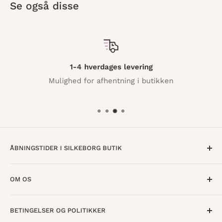
Se også disse
1-4 hverdages levering
Mulighed for afhentning i butikken
ÅBNINGSTIDER I SILKEBORG BUTIK
Mandag til Torsdag · 10:00 - 17:30
OM OS
Fredag · 10:00 - 18:00
Lørdag · 10:00 - 15:00
Om os
BETINGELSER OG POLITIKKER
Find butik
Vestergade 8