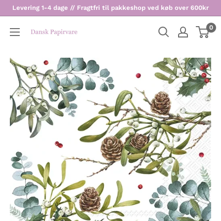
Levering 1-4 dage // Fragtfri til pakkeshop ved køb over 600kr
0
Dansk
Papirvare