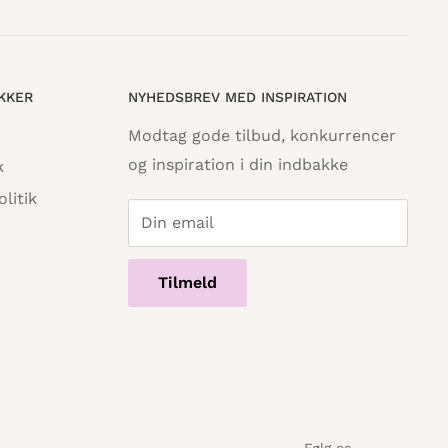
IKKER
NYHEDSBREV MED INSPIRATION
Modtag gode tilbud, konkurrencer
og inspiration i din indbakke
k
litik
Din email
Tilmeld
Følg os