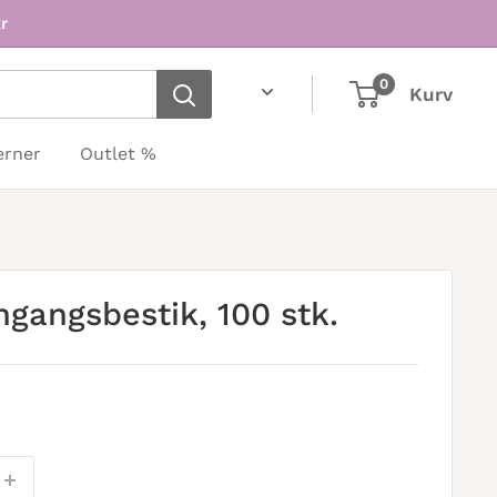
r
0
Kurv
erner
Outlet %
ngangsbestik, 100 stk.
is