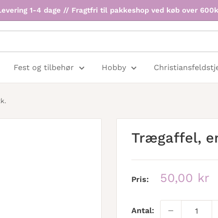
Levering 1-4 dage // Fragtfri til pakkeshop ved køb over 600k
Fest og tilbehør
Hobby
Christiansfeldstj
k.
Trægaffel, e
Udsalgspr
50,00 kr
Pris:
Antal: