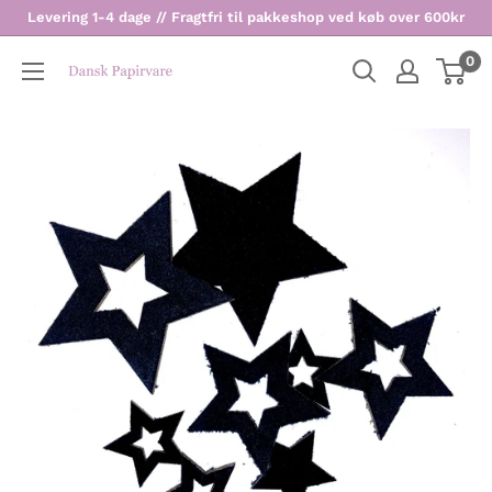
Levering 1-4 dage // Fragtfri til pakkeshop ved køb over 600kr
0
Dansk
Papirvare