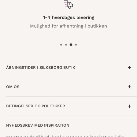
1-4 hverdages levering
Mulighed for afhentning i butikken
ÅBNINGSTIDER I SILKEBORG BUTIK
Mandag til Torsdag · 10:00 - 17:30
OM OS
Fredag · 10:00 - 18:00
Lørdag · 10:00 - 15:00
Om os
BETINGELSER OG POLITIKKER
Find butik
Vestergade 8
8600 Silkeborg
Åbningstider
Handelsbetingelser
NYHEDSBREV MED INSPIRATION
Tilbagebetalingspolitik
info@danskpapirvare.dk
Cookie- og privatlivspolitik