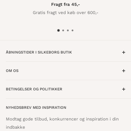
Fragt fra 45,-
Gratis fragt ved køb over 600,-
ÅBNINGSTIDER I SILKEBORG BUTIK
Mandag til Torsdag · 10:00 - 17:30
OM OS
Fredag · 10:00 - 18:00
Lørdag · 10:00 - 15:00
Om os
BETINGELSER OG POLITIKKER
Find butik
Vestergade 8
8600 Silkeborg
Åbningstider
Handelsbetingelser
NYHEDSBREV MED INSPIRATION
Tilbagebetalingspolitik
info@danskpapirvare.dk
Cookie- og privatlivspolitik
Tlf.: 86 82 09 25
Modtag gode tilbud, konkurrencer og inspiration i din
Telefontid hverdage · 10:00 - 17:00
indbakke
Servicevilkår