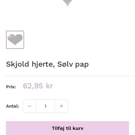
Skjold hjerte, Sølv pap
Udsalgspris
62,95 kr
Pris:
Antal:
Tilføj til kurv