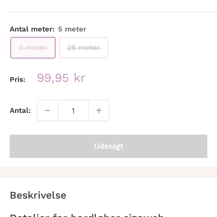
Antal meter:
5 meter
5 meter
25 meter
Udsalgspris
99,95 kr
Pris:
Antal:
Udsolgt
Beskrivelse