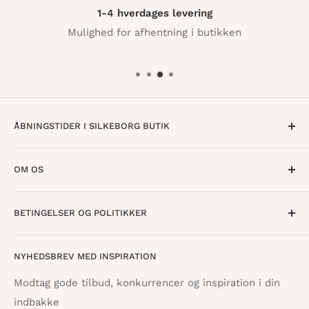
1-4 hverdages levering
Mulighed for afhentning i butikken
ÅBNINGSTIDER I SILKEBORG BUTIK
Mandag til Torsdag · 10:00 - 17:30
OM OS
Fredag · 10:00 - 18:00
Lørdag · 10:00 - 15:00
Om os
BETINGELSER OG POLITIKKER
Find butik
Vestergade 8
8600 Silkeborg
Åbningstider
Handelsbetingelser
NYHEDSBREV MED INSPIRATION
Tilbagebetalingspolitik
info@danskpapirvare.dk
Cookie- og privatlivspolitik
Tlf.: 86 82 09 25
Modtag gode tilbud, konkurrencer og inspiration i din
Telefontid hverdage · 10:00 - 17:00
indbakke
Servicevilkår