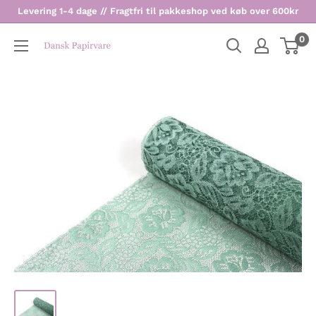
Levering 1-4 dage // Fragtfri til pakkeshop ved køb over 600kr
0
Dansk
Papirvare