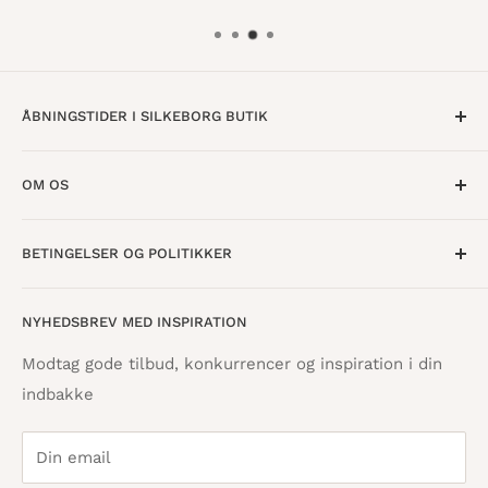
ÅBNINGSTIDER I SILKEBORG BUTIK
Mandag til Torsdag · 10:00 - 17:30
OM OS
Fredag · 10:00 - 18:00
Lørdag · 10:00 - 15:00
Om os
BETINGELSER OG POLITIKKER
Find butik
Vestergade 8
8600 Silkeborg
Åbningstider
Handelsbetingelser
NYHEDSBREV MED INSPIRATION
Tilbagebetalingspolitik
info@danskpapirvare.dk
Cookie- og privatlivspolitik
Tlf.: 86 82 09 25
Modtag gode tilbud, konkurrencer og inspiration i din
Telefontid hverdage · 10:00 - 17:00
indbakke
Servicevilkår
Din email