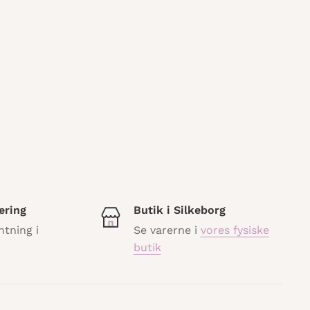
ering
Butik i Silkeborg
ntning i
Se varerne i
vores fysiske
butik