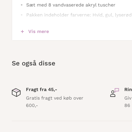
Sæt med 8 vandvaserede akryl tuscher
Pakken indeholder farverne: Hvid, gul, lyserød,
grøn. sort
Vis mere
Posca har en fantastisk dækkeevne!
Posca kan tegne/male på alle overflader
Se også disse
Fragt fra 45,-
Rin
Gratis fragt ved køb over
Giv
600,-
86 