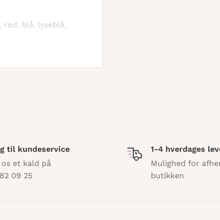
 rød, blå, lyseblå,
g til kundeservice
1-4 hverdages lev
 os et kald på
Mulighed for afhe
82 09 25
butikken