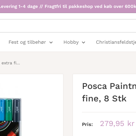
Levering 1-4 dage // Fragtfri til pakkeshop ved køb over 600k
Fest og tilbehør
Hobby
Christiansfeldstj
xtra fi...
Posca Paint
fine, 8 Stk
Udsalgspr
279,95 kr
Pris: