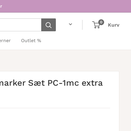
r
0
Kurv
erner
Outlet %
marker Sæt PC-1mc extra
is