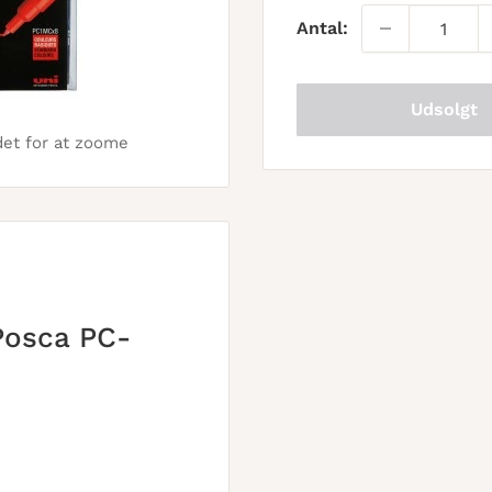
Antal:
Udsolgt
det for at zoome
 Posca PC-