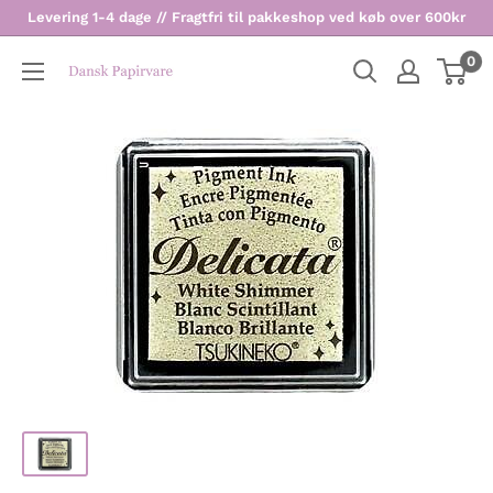
Levering 1-4 dage // Fragtfri til pakkeshop ved køb over 600kr
0
Dansk
Papirvare