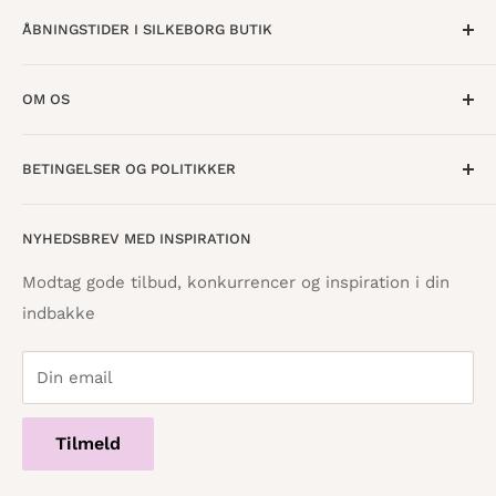
ÅBNINGSTIDER I SILKEBORG BUTIK
Mandag til Torsdag · 10:00 - 17:30
OM OS
Fredag · 10:00 - 18:00
Lørdag · 10:00 - 15:00
Om os
BETINGELSER OG POLITIKKER
Find butik
Vestergade 8
8600 Silkeborg
Åbningstider
Handelsbetingelser
NYHEDSBREV MED INSPIRATION
Tilbagebetalingspolitik
info@danskpapirvare.dk
Cookie- og privatlivspolitik
Tlf.: 86 82 09 25
Modtag gode tilbud, konkurrencer og inspiration i din
Telefontid hverdage · 10:00 - 17:00
indbakke
Servicevilkår
Din email
Tilmeld