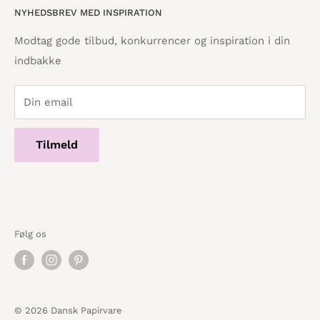
NYHEDSBREV MED INSPIRATION
Tilbagebetalingspolitik
info@danskpapirvare.dk
Cookie- og privatlivspolitik
Tlf.: 86 82 09 25
Modtag gode tilbud, konkurrencer og inspiration i din
Telefontid hverdage · 10:00 - 17:00
indbakke
Servicevilkår
Din email
Tilmeld
Følg os
© 2026 Dansk Papirvare