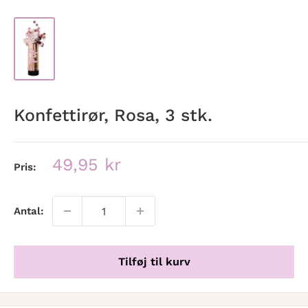
Konfettirør, Rosa, 3 stk.
Udsalgspris
49,95 kr
Pris:
Antal:
Tilføj til kurv