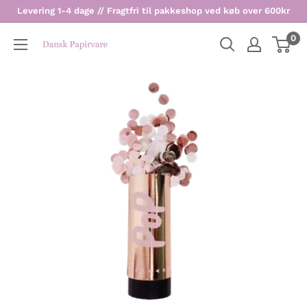
Levering 1-4 dage // Fragtfri til pakkeshop ved køb over 600kr
0
Dansk
Papirvare