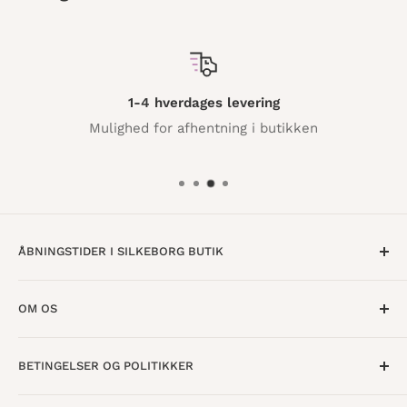
1-4 hverdages levering
Mulighed for afhentning i butikken
ÅBNINGSTIDER I SILKEBORG BUTIK
Mandag til Torsdag · 10:00 - 17:30
OM OS
Fredag · 10:00 - 18:00
Lørdag · 10:00 - 15:00
Om os
BETINGELSER OG POLITIKKER
Find butik
Vestergade 8
8600 Silkeborg
Åbningstider
Handelsbetingelser