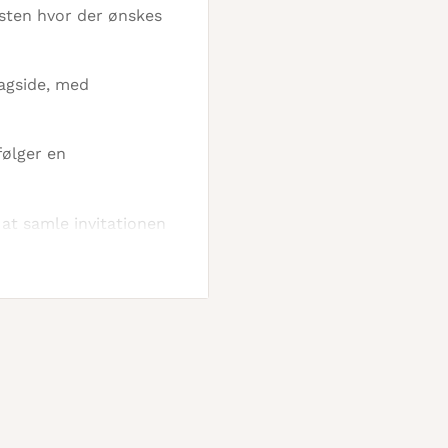
festen hvor der ønskes
bagside, med
følger en
 at samle invitationen
 ligeledes den pæneste