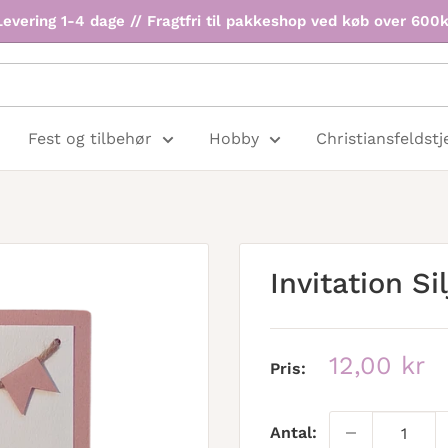
Levering 1-4 dage // Fragtfri til pakkeshop ved køb over 600k
Fest og tilbehør
Hobby
Christiansfeldstj
Invitation Sil
Udsalgspr
12,00 kr
Pris:
Antal: