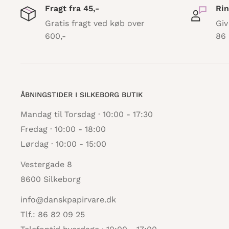
Fragt fra 45,-
Rin
Tilkøb:
Gratis fragt ved køb over
Giv
-
Dobbeltklændende tape
600,-
86 
-
Karen Marie Lim
(Denne anbefales til at påsæt
denne er nem at dosere, alternativt kan anden f
-
Hultang M
(Alternativt kan alm. hulmaskine b
lidt større huller
ÅBNINGSTIDER I SILKEBORG BUTIK
-
Skæremaskine
Mandag til Torsdag · 10:00 - 17:30
Størrelse: 10x15cm
Fredag · 10:00 - 18:00
Passer til C6 kuvert - medfølger ikke men kan t
Lørdag · 10:00 - 15:00
Vestergade 8
8600 Silkeborg
Grundpapir og farve: Fransk karton 352
info@danskpapirvare.dk
Tlf.: 86 82 09 25