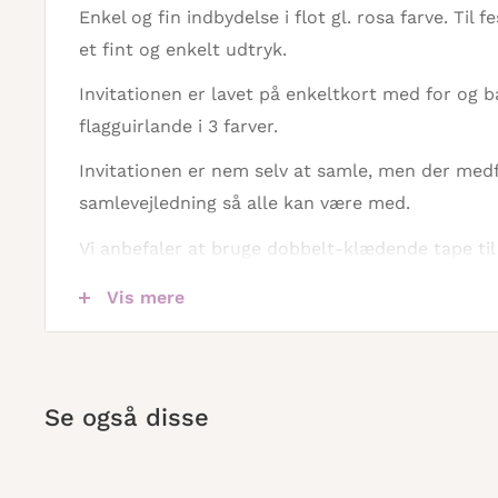
Enkel og fin indbydelse i flot gl. rosa farve. Til 
et fint og enkelt udtryk.
Invitationen er lavet på enkeltkort med for og 
flagguirlande i 3 farver.
Invitationen er nem selv at samle, men der med
samlevejledning så alle kan være med.
Vi anbefaler at bruge dobbelt-klædende tape til
med da det giver det pæneste resultat.
Vis mere
Har man adgang til en skæremaskine giver dette
invitation.
Invitationen indeholder materialer til 1 stk:
Se også disse
- Papir og karton til hele invitationen
- Snor
- DIY vejledning