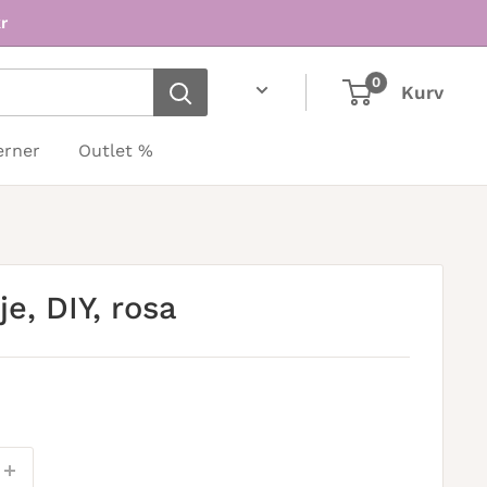
r
0
Kurv
erner
Outlet %
je, DIY, rosa
is