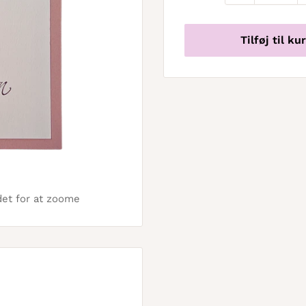
Tilføj til ku
det for at zoome