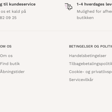
g til kundeservice
1-4 hverdages lev
 os et kald på
Mulighed for afhe
82 09 25
butikken
te flagvimpel, da
lydende lim bruges)
ruges, herved fås dog
OM OS
BETINGELSER OG POLIT
Om os
Handelsbetingelser
Find butik
Tilbagebetalingspoliti
ilkøbes
he
r
Åbningstider
Cookie- og privatlivspo
Servicevilkår