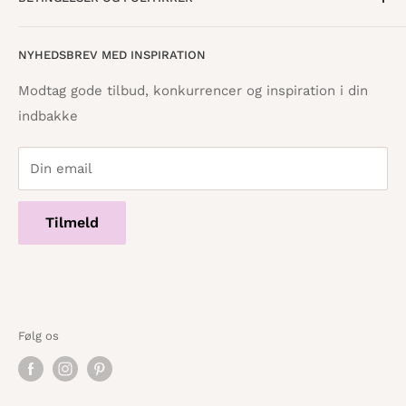
Find butik
Vestergade 8
8600 Silkeborg
Åbningstider
Handelsbetingelser
NYHEDSBREV MED INSPIRATION
Tilbagebetalingspolitik
info@danskpapirvare.dk
Cookie- og privatlivspolitik
Tlf.: 86 82 09 25
Modtag gode tilbud, konkurrencer og inspiration i din
Telefontid hverdage · 10:00 - 17:00
indbakke
Servicevilkår
Din email
Tilmeld
Følg os