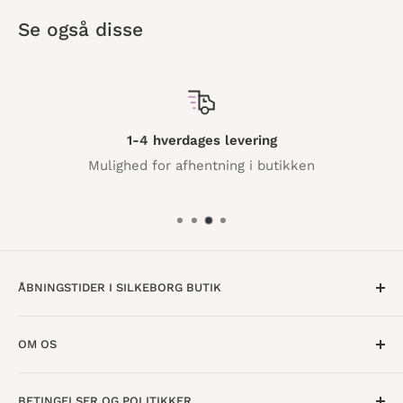
Se også disse
1-4 hverdages levering
Mulighed for afhentning i butikken
ÅBNINGSTIDER I SILKEBORG BUTIK
Mandag til Torsdag · 10:00 - 17:30
OM OS
Fredag · 10:00 - 18:00
Lørdag · 10:00 - 15:00
Om os
BETINGELSER OG POLITIKKER