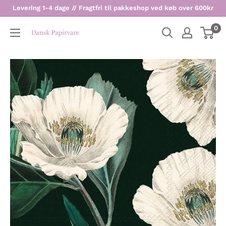
Levering 1-4 dage // Fragtfri til pakkeshop ved køb over 600kr
0
Dansk
Papirvare