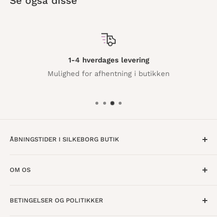
Se også disse
1-4 hverdages levering
Mulighed for afhentning i butikken
ÅBNINGSTIDER I SILKEBORG BUTIK
Mandag til Torsdag · 10:00 - 17:30
OM OS
Fredag · 10:00 - 18:00
Lørdag · 10:00 - 15:00
Om os
BETINGELSER OG POLITIKKER
Find butik
Vestergade 8