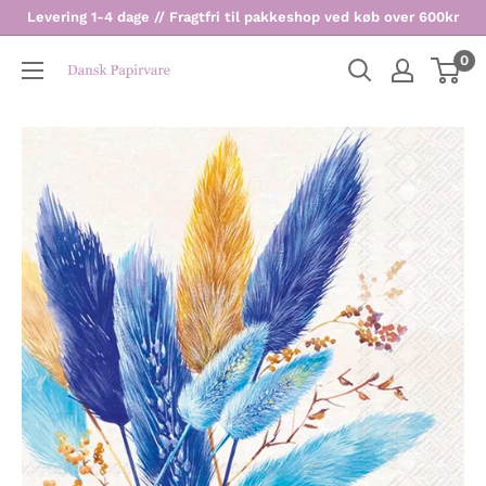
Levering 1-4 dage // Fragtfri til pakkeshop ved køb over 600kr
0
Dansk
Papirvare