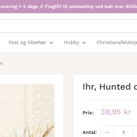
Levering 1-4 dage // Fragtfri til pakkeshop ved køb over 600k
Fest og tilbehør
Hobby
Christiansfeldstj
et
Ihr, Hunted 
Udsalgspr
39,95 kr
Pris:
Antal: