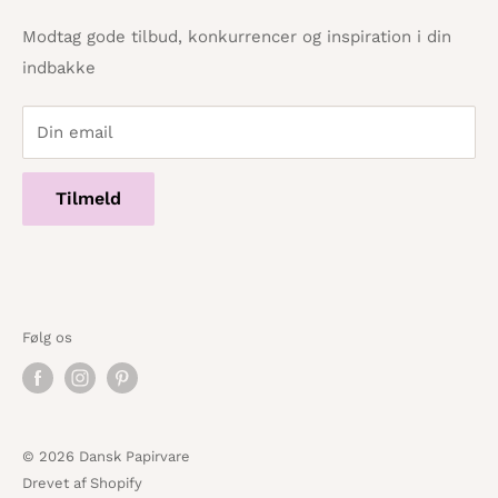
Tilbagebetalingspolitik
info@danskpapirvare.dk
Cookie- og privatlivspolitik
Tlf.: 86 82 09 25
Modtag gode tilbud, konkurrencer og inspiration i din
Telefontid hverdage · 10:00 - 17:00
indbakke
Servicevilkår
Din email
Tilmeld
Følg os
© 2026 Dansk Papirvare
Drevet af Shopify