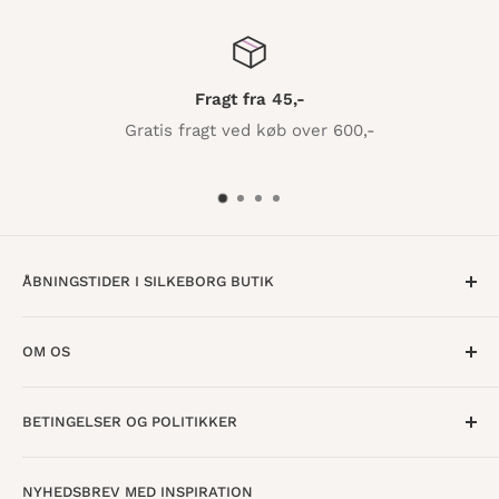
fra 45,-
Ring til k
d køb over 600,-
Giv os e
86 82
ÅBNINGSTIDER I SILKEBORG BUTIK
Mandag til Torsdag · 10:00 - 17:30
OM OS
Fredag · 10:00 - 18:00
Lørdag · 10:00 - 15:00
Om os
BETINGELSER OG POLITIKKER
Find butik
Vestergade 8
8600 Silkeborg
Åbningstider
Handelsbetingelser
NYHEDSBREV MED INSPIRATION