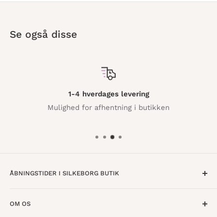
Se også disse
1-4 hverdages levering
Mulighed for afhentning i butikken
ÅBNINGSTIDER I SILKEBORG BUTIK
Mandag til Torsdag · 10:00 - 17:30
OM OS
Fredag · 10:00 - 18:00