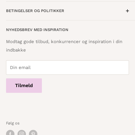
Lørdag · 10:00 - 15:00
Om os
BETINGELSER OG POLITIKKER
Find butik
Vestergade 8
8600 Silkeborg
Åbningstider
Handelsbetingelser
NYHEDSBREV MED INSPIRATION
Tilbagebetalingspolitik
info@danskpapirvare.dk
Cookie- og privatlivspolitik
Tlf.: 86 82 09 25
Modtag gode tilbud, konkurrencer og inspiration i din
Telefontid hverdage · 10:00 - 17:00
indbakke
Servicevilkår
Din email
Tilmeld
Følg os