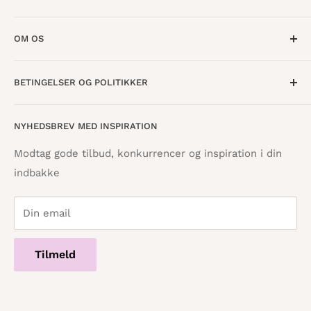
Mandag til Torsdag · 10:00 - 17:30
OM OS
Fredag · 10:00 - 18:00
Lørdag · 10:00 - 15:00
Om os
BETINGELSER OG POLITIKKER
Find butik
Vestergade 8
8600 Silkeborg
Åbningstider
Handelsbetingelser
NYHEDSBREV MED INSPIRATION
Tilbagebetalingspolitik
info@danskpapirvare.dk
Cookie- og privatlivspolitik
Tlf.: 86 82 09 25
Modtag gode tilbud, konkurrencer og inspiration i din
Telefontid hverdage · 10:00 - 17:00
indbakke
Servicevilkår
Din email
Tilmeld