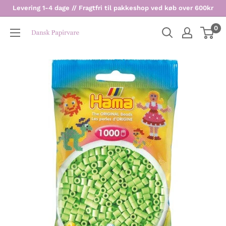
Levering 1-4 dage // Fragtfri til pakkeshop ved køb over 600kr
0
Dansk
Papirvare