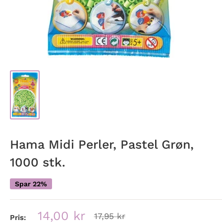
Hama Midi Perler, Pastel Grøn,
1000 stk.
Spar 22%
Udsalgspris
14,00 kr
Normalpris
17,95 kr
Pris: