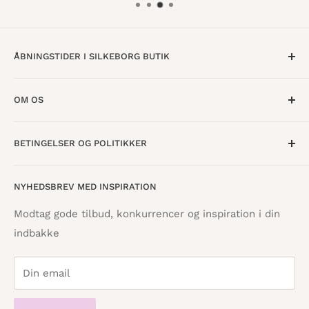
ÅBNINGSTIDER I SILKEBORG BUTIK
Mandag til Torsdag · 10:00 - 17:30
OM OS
Fredag · 10:00 - 18:00
Lørdag · 10:00 - 15:00
Om os
BETINGELSER OG POLITIKKER
Find butik
Vestergade 8
8600 Silkeborg
Åbningstider
Handelsbetingelser
NYHEDSBREV MED INSPIRATION
Tilbagebetalingspolitik
info@danskpapirvare.dk
Cookie- og privatlivspolitik
Tlf.: 86 82 09 25
Modtag gode tilbud, konkurrencer og inspiration i din
Telefontid hverdage · 10:00 - 17:00
indbakke
Servicevilkår
Din email