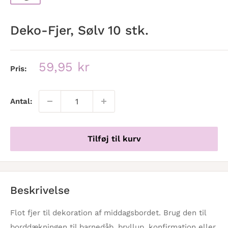
Deko-Fjer, Sølv 10 stk.
Udsalgspris
59,95 kr
Pris:
Antal:
Tilføj til kurv
Beskrivelse
Flot fjer til dekoration af middagsbordet. Brug den til
borddækningen til barnedåb, bryllup, konfirmation eller