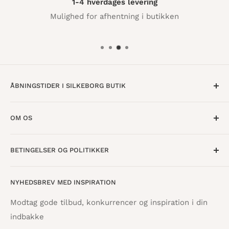
1-4 hverdages levering
Mulighed for afhentning i butikken
ÅBNINGSTIDER I SILKEBORG BUTIK
Mandag til Torsdag · 10:00 - 17:30
OM OS
Fredag · 10:00 - 18:00
Lørdag · 10:00 - 15:00
Om os
BETINGELSER OG POLITIKKER
Find butik
Vestergade 8
8600 Silkeborg
Åbningstider
Handelsbetingelser
NYHEDSBREV MED INSPIRATION
Tilbagebetalingspolitik
info@danskpapirvare.dk
Cookie- og privatlivspolitik
Tlf.: 86 82 09 25
Modtag gode tilbud, konkurrencer og inspiration i din
Telefontid hverdage · 10:00 - 17:00
indbakke
Servicevilkår