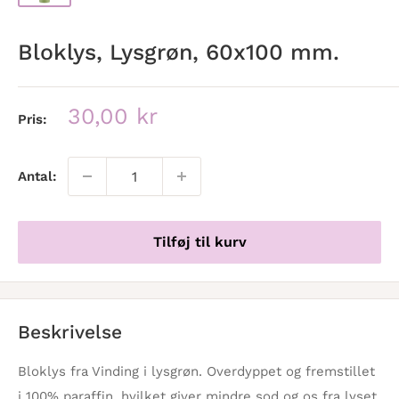
Bloklys, Lysgrøn, 60x100 mm.
Udsalgspris
30,00 kr
Pris:
Antal:
Tilføj til kurv
Beskrivelse
Bloklys fra Vinding i lysgrøn. Overdyppet og fremstillet
i 100% paraffin, hvilket giver mindre sod og os fra lyset.