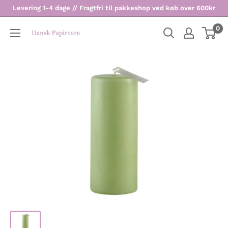
Levering 1-4 dage // Fragtfri til pakkeshop ved køb over 600kr
0
Dansk
Papirvare