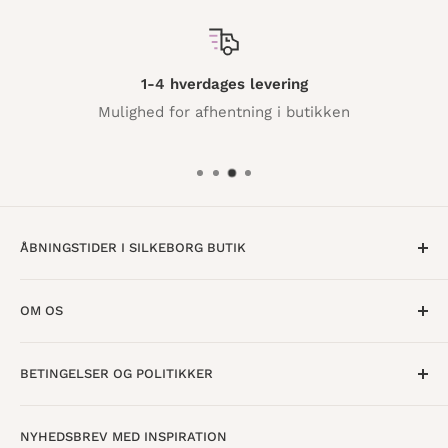
1-4 hverdages levering
Mulighed for afhentning i butikken
ÅBNINGSTIDER I SILKEBORG BUTIK
Mandag til Torsdag · 10:00 - 17:30
OM OS
Fredag · 10:00 - 18:00
Lørdag · 10:00 - 15:00
Om os
BETINGELSER OG POLITIKKER
Find butik
Vestergade 8
8600 Silkeborg
Åbningstider
Handelsbetingelser
NYHEDSBREV MED INSPIRATION
Tilbagebetalingspolitik
info@danskpapirvare.dk