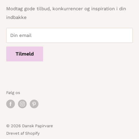
Cookie- og privatlivspolitik
Tlf.: 86 82 09 25
Modtag gode tilbud, konkurrencer og inspiration i din
Telefontid hverdage · 10:00 - 17:00
indbakke
Servicevilkår
Din email
Tilmeld
Følg os
© 2026 Dansk Papirvare
Drevet af Shopify