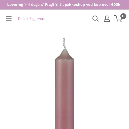
Levering 1-4 dage // Fragtfri til pakkeshop ved køb over 600kr
0
Dansk
Papirvare