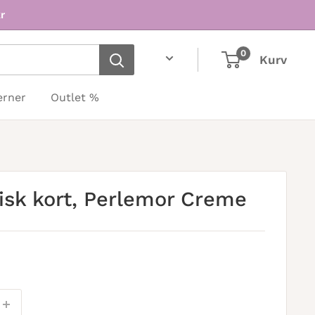
r
0
Kurv
erner
Outlet %
isk kort, Perlemor Creme
is