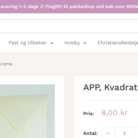
Levering 1-4 dage // Fragtfri til pakkeshop ved køb over 600k
Fest og tilbehør
Hobby
Christiansfeldstj
 Creme
APP, Kvadrat
Udsalgspr
8,00 kr
Pris:
Antal: