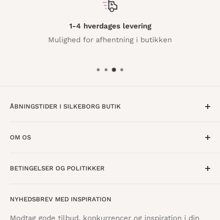
1-4 hverdages levering
Mulighed for afhentning i butikken
ÅBNINGSTIDER I SILKEBORG BUTIK
Mandag til Torsdag · 10:00 - 17:30
OM OS
Fredag · 10:00 - 18:00
Lørdag · 10:00 - 15:00
Om os
BETINGELSER OG POLITIKKER
Find butik
Vestergade 8
8600 Silkeborg
Åbningstider
Handelsbetingelser
NYHEDSBREV MED INSPIRATION
Tilbagebetalingspolitik
info@danskpapirvare.dk
Cookie- og privatlivspolitik
Tlf.: 86 82 09 25
Modtag gode tilbud, konkurrencer og inspiration i din