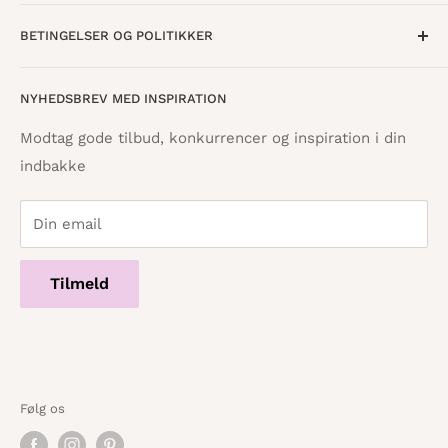
Lørdag · 10:00 - 15:00
Om os
BETINGELSER OG POLITIKKER
Find butik
Vestergade 8
8600 Silkeborg
Åbningstider
Handelsbetingelser
NYHEDSBREV MED INSPIRATION
Tilbagebetalingspolitik
info@danskpapirvare.dk
Cookie- og privatlivspolitik
Tlf.: 86 82 09 25
Modtag gode tilbud, konkurrencer og inspiration i din
Telefontid hverdage · 10:00 - 17:00
indbakke
Servicevilkår
Din email
Tilmeld
Følg os