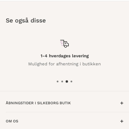
Hollands kvalitet og design
Se også disse
1-4 hverdages levering
Mulighed for afhentning i butikken
ÅBNINGSTIDER I SILKEBORG BUTIK
Mandag til Torsdag · 10:00 - 17:30
OM OS
Fredag · 10:00 - 18:00