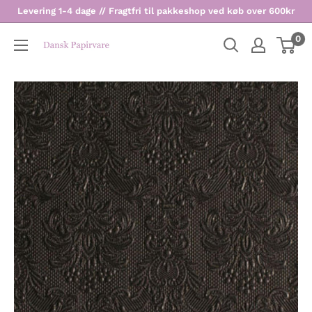
Levering 1-4 dage // Fragtfri til pakkeshop ved køb over 600kr
0
Dansk
Papirvare